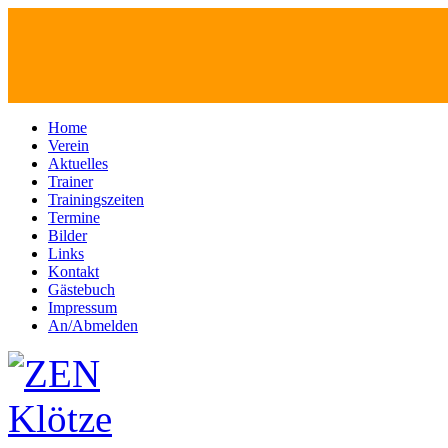
Home
Verein
Aktuelles
Trainer
Trainingszeiten
Termine
Bilder
Links
Kontakt
Gästebuch
Impressum
An/Abmelden