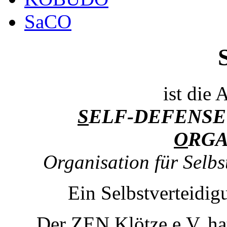
SaCO
ist die
S
ELF-DEFENS
O
RGA
Organisation für Selb
Ein Selbstverteidi
Der ZEN Klötze e.V. ha